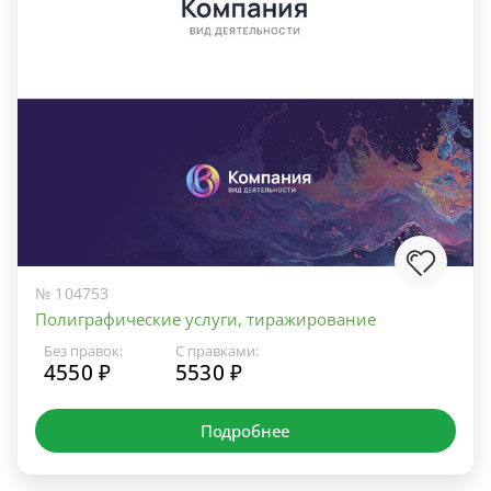
№ 104753
Полиграфические услуги, тиражирование
Без правок:
С правками:
4550 ₽
5530 ₽
Подробнее