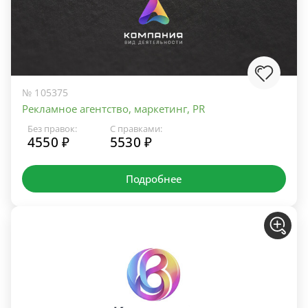
№ 105375
Рекламное агентство, маркетинг, PR
Без правок:
С правками:
4550 ₽
5530 ₽
Подробнее