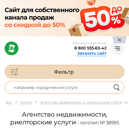
Работаем по всей России
8 800 555-63-42
Заказать сайт
Фильтр
Все
Услуги
Агентство недвижимости, риелторские услуги
№ 
Агентство недвижимости,
риелторские услуги
- логотип № 38995