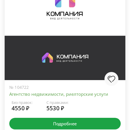
№ 104722
Агентство недвижимости, риелторские услуги
Без правок:
С правками:
4550 ₽
5530 ₽
Подробнее