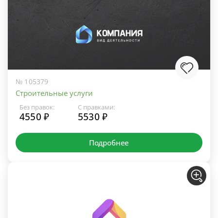
№ 105379
Строительные услуги
Без правок:
С правками:
4550 ₽
5530 ₽
Подробнее