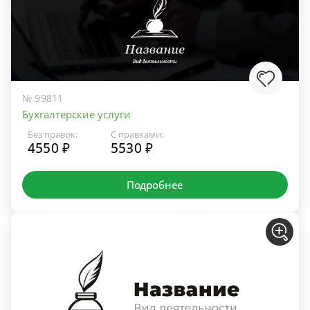
№ 99811
Бухгалтерские услуги
Без правок:
С правками:
4550 ₽
5530 ₽
Подробнее