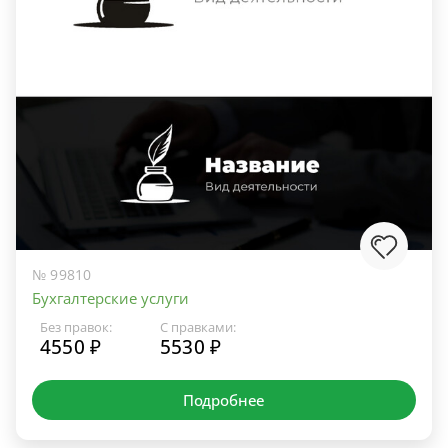
№ 99810
Бухгалтерские услуги
Без правок:
С правками:
4550 ₽
5530 ₽
Подробнее