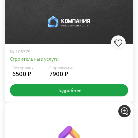
№ 105379
Строительные услуги
Без правок:
С правками:
6500 ₽
7900 ₽
Подробнее