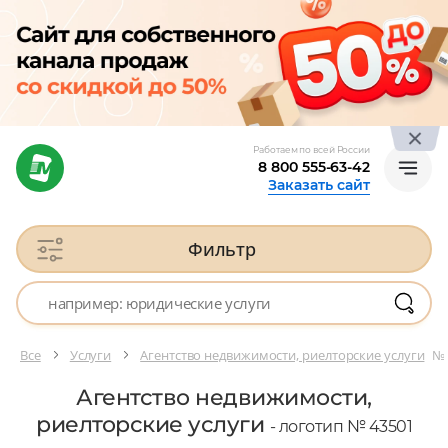
Работаем по всей России
8 800 555-63-42
Заказать сайт
Фильтр
Все
Услуги
Агентство недвижимости, риелторские услуги
№ 
Агентство недвижимости,
риелторские услуги
- логотип № 43501