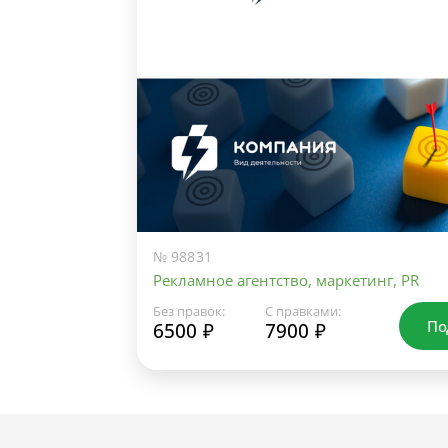
№ 98831
Рекламное агентство, маркетинг, PR
Без правок:
С правками:
По
6500 ₽
7900 ₽