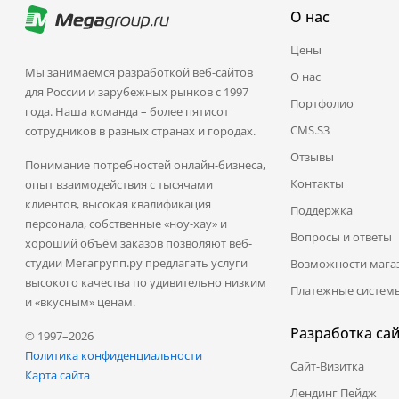
О нас
Цены
Мы занимаемся разработкой веб-сайтов
О нас
для России и зарубежных рынков с 1997
Портфолио
года. Наша команда – более пятисот
CMS.S3
сотрудников в разных странах и городах.
Отзывы
Понимание потребностей онлайн-бизнеса,
Контакты
опыт взаимодействия с тысячами
клиентов, высокая квалификация
Поддержка
персонала, собственные «ноу-хау» и
Вопросы и ответы
хороший объём заказов позволяют веб-
студии Мегагрупп.ру предлагать услуги
Возможности мага
высокого качества по удивительно низким
Платежные систем
и «вкусным» ценам.
Разработка са
© 1997–2026
Политика конфиденциальности
Сайт-Визитка
Карта сайта
Лендинг Пейдж