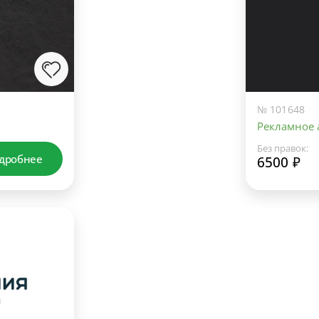
№ 101648
Рекламное а
Без правок:
дробнее
6500 ₽