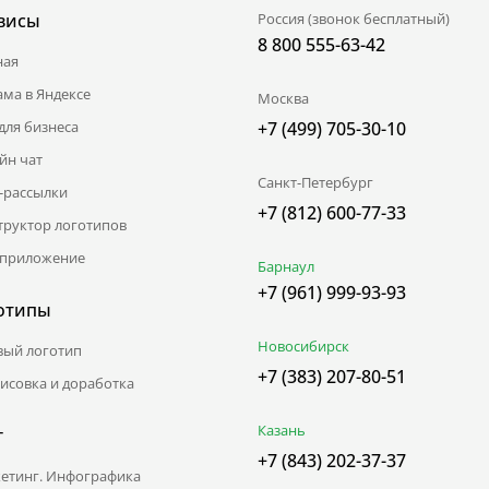
висы
Россия (звонок бесплатный)
8 800 555-63-42
ная
ама в Яндексе
Москва
для бизнеса
+7 (499) 705-30-10
йн чат
Санкт-Петербург
l-рассылки
+7 (812) 600-77-33
труктор логотипов
приложение
Барнаул
+7 (961) 999-93-93
отипы
Новосибирск
вый логотип
+7 (383) 207-80-51
исовка и доработка
Казань
г
+7 (843) 202-37-37
етинг. Инфографика