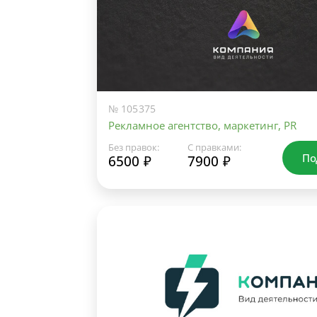
№ 105375
Рекламное агентство, маркетинг, PR
Без правок:
С правками:
По
6500 ₽
7900 ₽