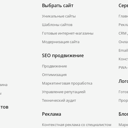
Выбрать сайт
Сер
Уникальные сайты
Глав
Шаблоны сайтов
Рекл
Готовые интернет-магазины
CRM 
Модернизация сайта
Онла
Emai
SEO продвижение
Конс
Продвижение
PWA-
Оптимизация
Лог
Маркетинговая проработка
зина
Управление репутацией
Гото
ы
Технический аудит
Прор
йтов
Реклама
Бло
Контекстная реклама со специалистом
Марк