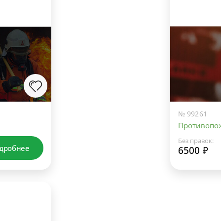
№ 99261
Противопо
Без правок:
дробнее
6500 ₽