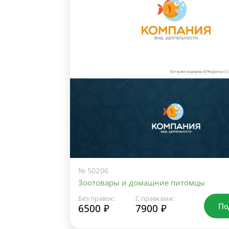
№ 50206
Зоотовары и домашние питомцы
Без правок:
С правками:
По
6500 ₽
7900 ₽