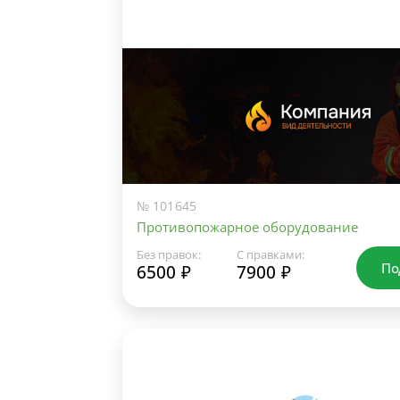
№ 101645
Противопожарное оборудование
Без правок:
С правками:
По
6500 ₽
7900 ₽