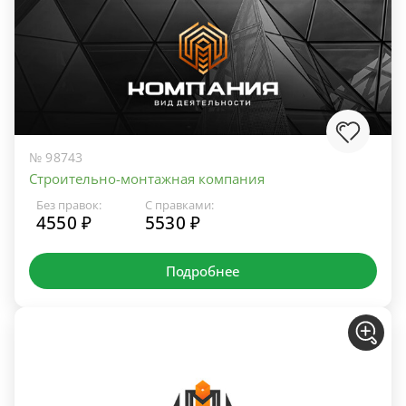
№ 98743
Строительно-монтажная компания
Без правок:
С правками:
4550 ₽
5530 ₽
Подробнее