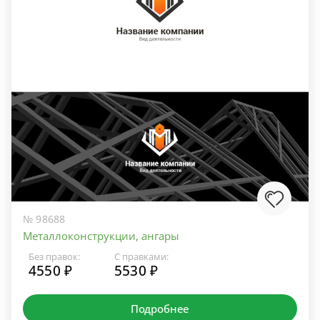
№ 98688
Металлоконструкции, ангары
Без правок:
С правками:
4550 ₽
5530 ₽
Подробнее