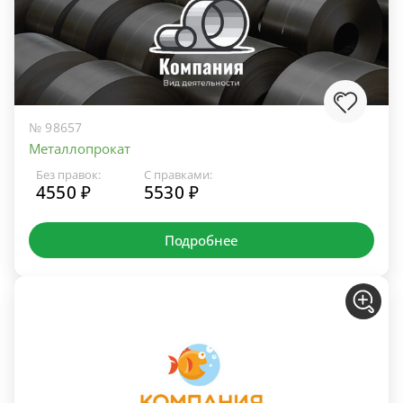
№ 98657
Металлопрокат
Без правок:
С правками:
4550 ₽
5530 ₽
Подробнее