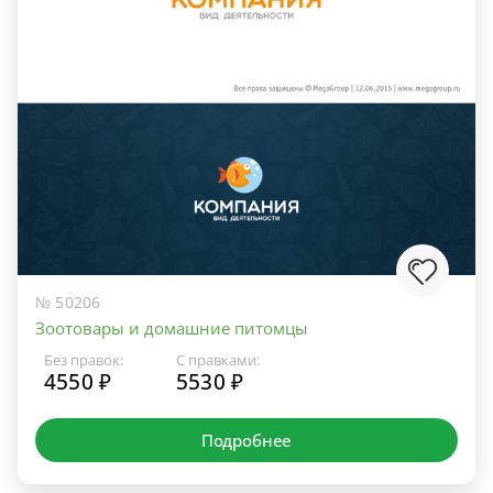
№ 50206
Зоотовары и домашние питомцы
Без правок:
С правками:
4550 ₽
5530 ₽
Подробнее