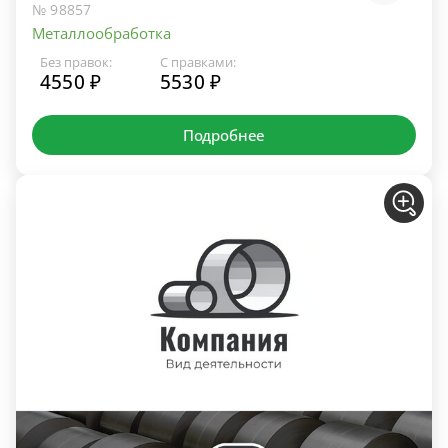
№ 98857
Металлообработка
Без правок:
С правками:
4550 ₽
5530 ₽
Подробнее