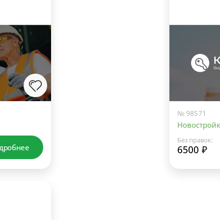
№ 98571
Новострой
Без правок:
дробнее
6500 ₽