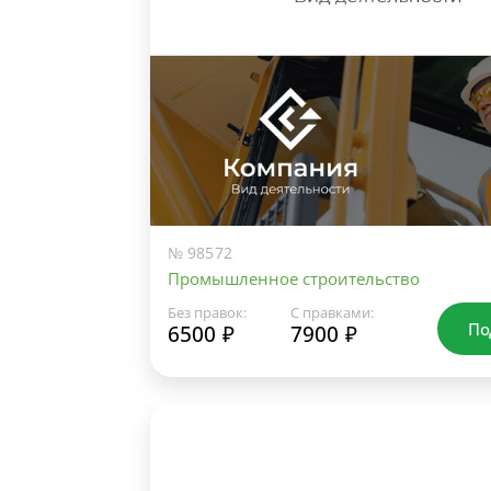
№ 98572
Промышленное строительство
Без правок:
С правками:
По
6500 ₽
7900 ₽