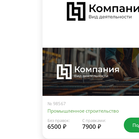
№ 98567
Промышленное строительство
Без правок:
С правками:
По
6500 ₽
7900 ₽