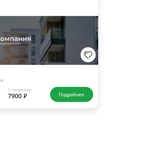
ки
С правками:
Подробнее
7900 ₽