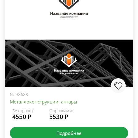
№ 98688
Металлоконструкции, ангары
Без правок:
С правками:
4550 ₽
5530 ₽
Подробнее