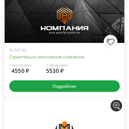
№ 98743
Строительно-монтажная компания
Без правок:
С правками:
4550 ₽
5530 ₽
Подробнее