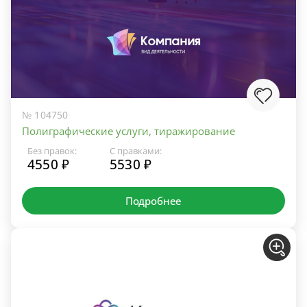
№ 104750
Полиграфические услуги, тиражирование
Без правок:
С правками:
4550 ₽
5530 ₽
Подробнее