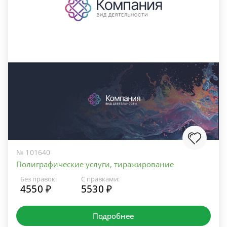
№ 101640
Полиграфические услуги, тиражирование
Без правок:
С правками:
4550 ₽
5530 ₽
Подробнее