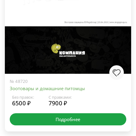
№ 48720
Зоотовары и домашние питомцы
Без правок:
С правками:
6500 ₽
7900 ₽
Подробнее