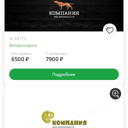
№ 48773
Ветеринария
Без правок:
С правками:
6500 ₽
7900 ₽
Подробнее