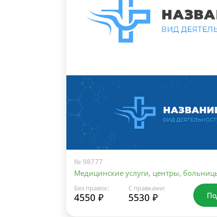
№ 98777
Медицинские услуги, центры, больниц
Без правок:
С правками:
По
4550 ₽
5530 ₽