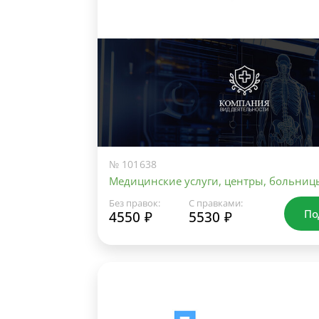
№ 101638
Медицинские услуги, центры, больниц
Без правок:
С правками:
По
4550 ₽
5530 ₽