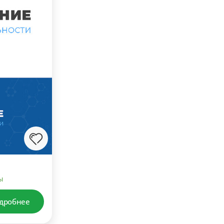
ы
дробнее