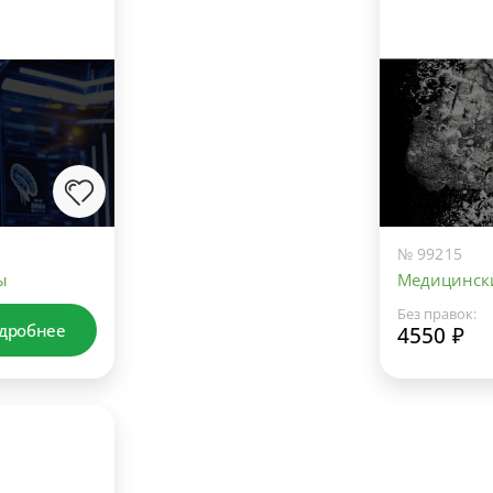
№ 99215
ы
Медицински
Без правок:
дробнее
4550 ₽