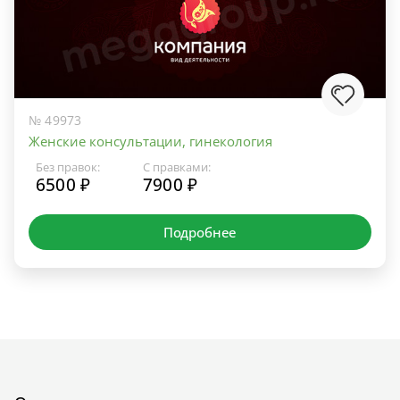
№ 49973
Женские консультации, гинекология
Без правок:
С правками:
6500 ₽
7900 ₽
Подробнее