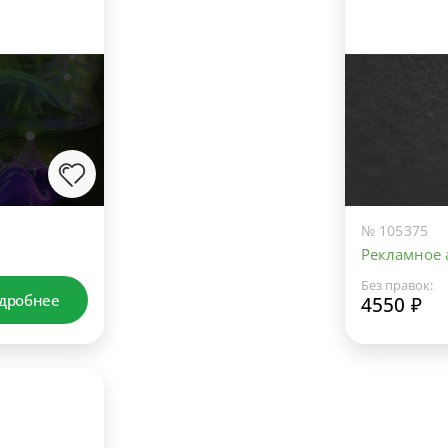
№ 105375
Рекламное а
Без правок:
дробнее
4550 ₽