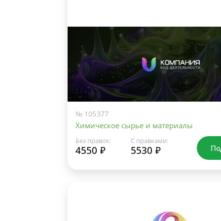
№ 105377
Химическое сырье и материалы
Без правок:
С правками:
По
4550 ₽
5530 ₽