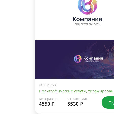
№ 104753
Полиграфические услуги, тиражирован
Без правок:
С правками:
По
4550 ₽
5530 ₽