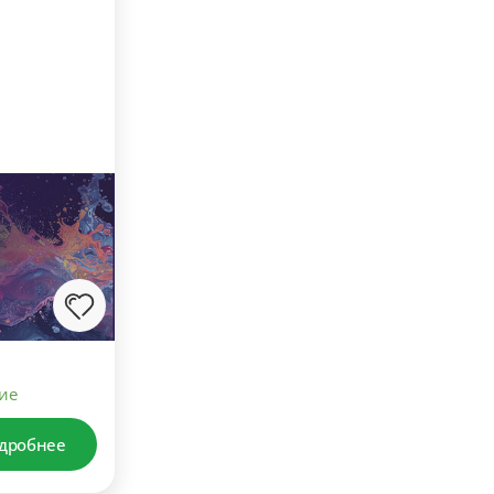
ие
дробнее