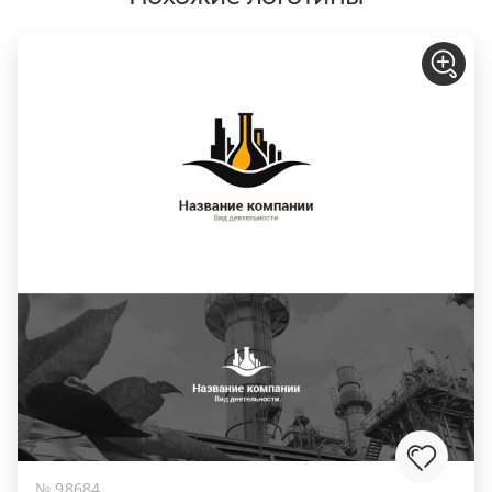
№ 98684