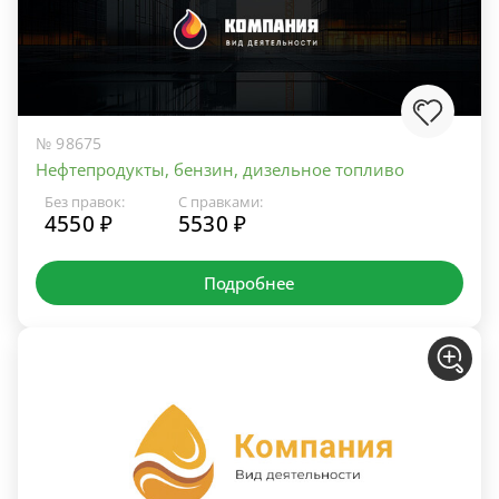
№ 98675
Нефтепродукты, бензин, дизельное топливо
Без правок:
С правками:
4550 ₽
5530 ₽
Подробнее