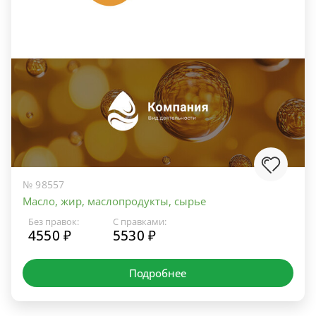
№ 98557
Масло, жир, маслопродукты, сырье
Без правок:
С правками:
4550 ₽
5530 ₽
Подробнее