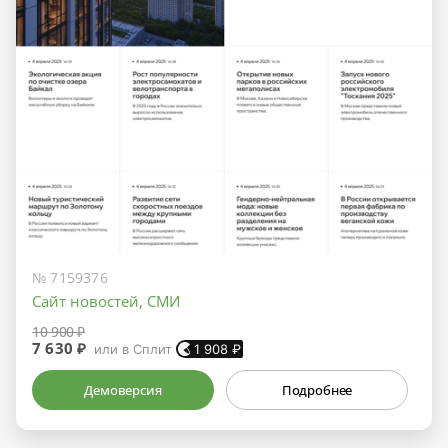
№ 7159376
Сайт новостей, СМИ
10 900 ₽
7 630 ₽
или в Сплит
1 908
₽
Демоверсия
Подробнее