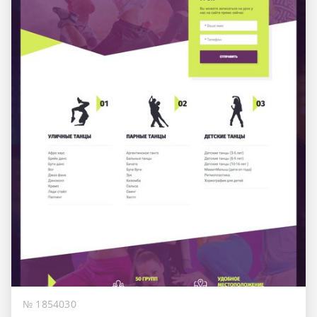
№ 1854030