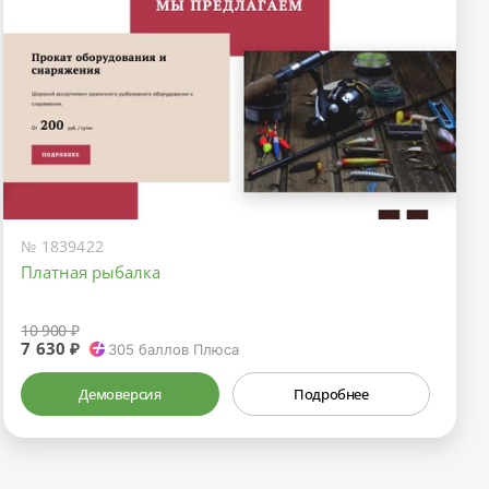
№ 1839422
Платная рыбалка
10 900 ₽
7 630 ₽
305
баллов Плюса
Демоверсия
Подробнее