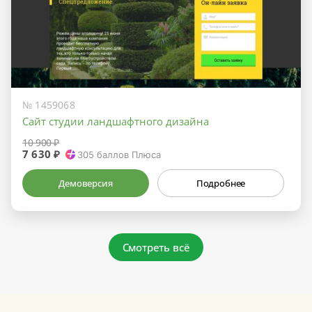
№ 1459068
Сайт студии ландшафтного дизайна
10 900 ₽
7 630 ₽
305
баллов Плюса
Демоверсия
Подробнее
Смотреть всё