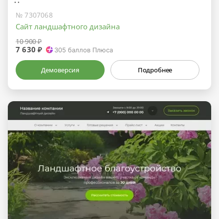
№ 7307068
Сайт ландшафтного дизайна
10 900 ₽
7 630 ₽
305
баллов Плюса
Демоверсия
Подробнее