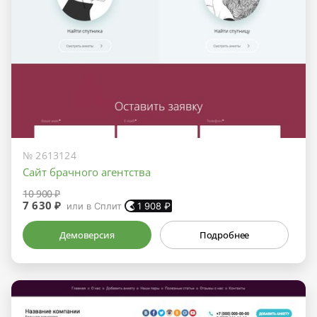
№ 2613124
Сайт брачного агентства
10 900 ₽
7 630 ₽
или в Сплит
1 908
₽
Демоверсия
Подробнее