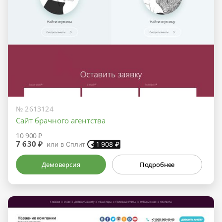
№ 2613124
Сайт брачного агентства
10 900 ₽
7 630 ₽
или в Сплит
1 908
₽
Демоверсия
Подробнее