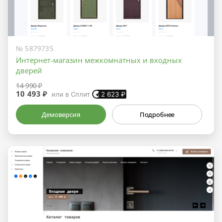
№ 5879735
Интернет-магазин межкомнатных и входных
дверей
14 990 ₽
10 493 ₽
или в Сплит
2 623
₽
Демоверсия
Подробнее