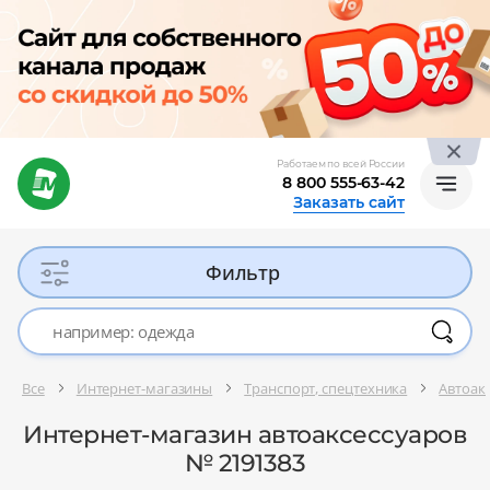
Работаем по всей России
8 800 555-63-42
Заказать сайт
Фильтр
Все
Интернет-магазины
Транспорт, спецтехника
Автоак
Интернет-магазин автоаксессуаров
№ 2191383