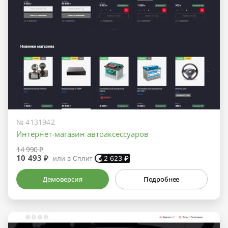
№ 4131942
Интернет-магазин автоаксессуаров
14 990 ₽
10 493 ₽
или в Сплит
2 623
₽
Демоверсия
Подробнее