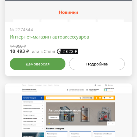
№ 2274544
Интернет-магазин автоаксессуаров
14 990 ₽
10 493 ₽
или в Сплит
2 623
₽
Демоверсия
Подробнее