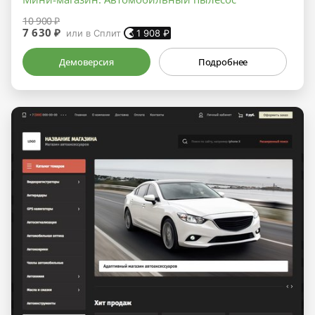
10 900 ₽
7 630 ₽
или в Сплит
1 908
₽
Демоверсия
Подробнее