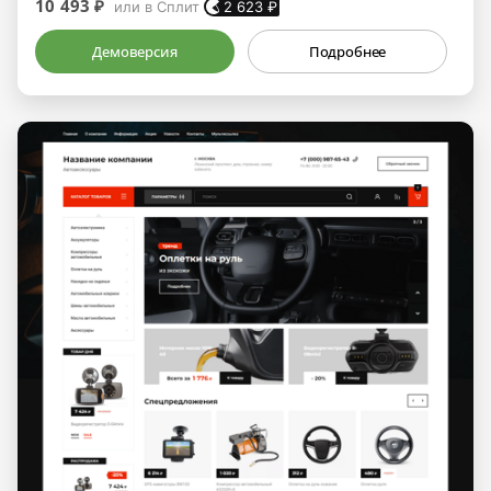
10 493 ₽
или в Сплит
2 623
₽
Демоверсия
Подробнее