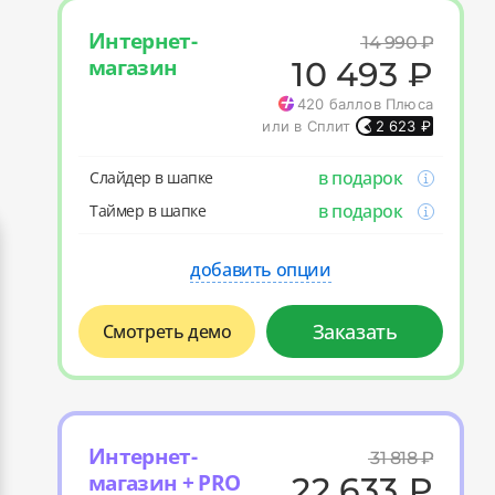
Интернет-
14 990
₽
магазин
10 493
₽
420
баллов Плюса
или в Сплит
2 623
₽
в подарок
Слайдер в шапке
в подарок
Таймер в шапке
добавить опции
Заказать
Смотреть демо
Интернет-
31 818
₽
магазин + PRO
22 633
₽