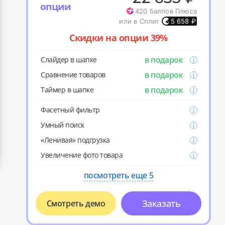
опции
420
баллов Плюса
или в Сплит
5 658
₽
Скидки на опции 39%
в подарок
Слайдер в шапке
в подарок
Cравнение товаров
в подарок
Таймер в шапке
Фасетный фильтр
Умный поиск
«Ленивая» подгрузка
Увеличение фото товара
посмотреть еще 5
Заказать
Смотреть демо