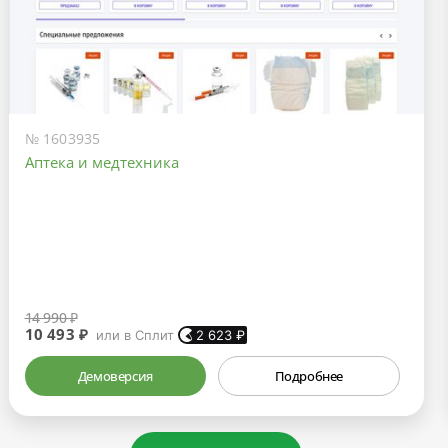
№ 1603935
Аптека и медтехника
14 990 ₽
10 493 ₽
или в Сплит
2 623
₽
Демоверсия
Подробнее