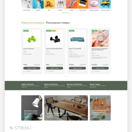
№ 5790361