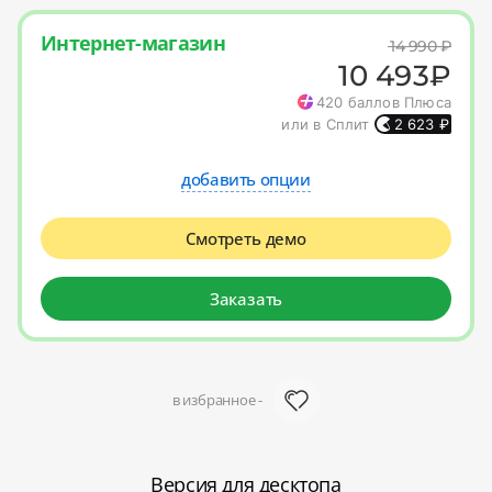
Интернет-магазин
14 990
₽
10 493
₽
420
баллов Плюса
или в Сплит
2 623
₽
добавить опции
Смотреть демо
Заказать
в избранное -
Версия для десктопа