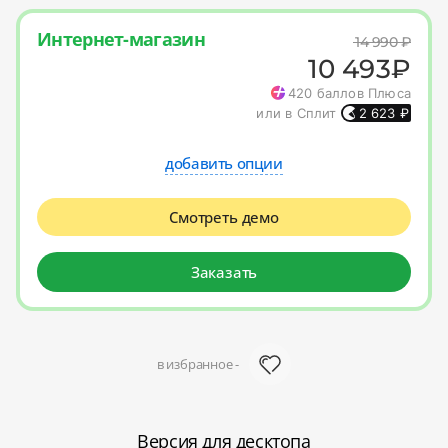
Интернет-магазин
14 990
₽
10 493
₽
420
баллов Плюса
или в Сплит
2 623
₽
добавить опции
Смотреть демо
Заказать
в избранное -
Версия для десктопа