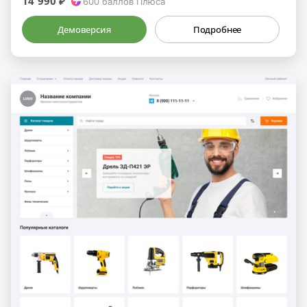
14 990 ₽
600
баллов Плюса
Демоверсия
Подробнее