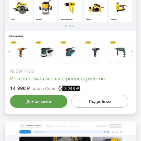
№ 3941405
Интернет-магазин электроинструментов
14 990 ₽
или в Сплит
3 748
₽
Демоверсия
Подробнее