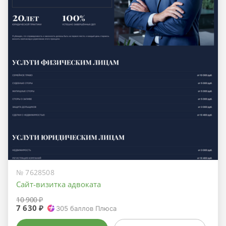
№ 7628508
Сайт-визитка адвоката
10 900 ₽
7 630 ₽
305
баллов Плюса