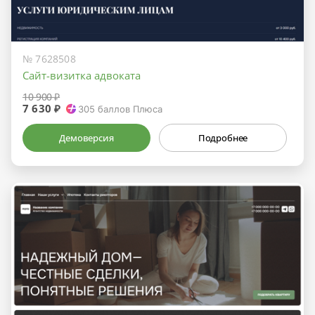
№ 7628508
Сайт-визитка адвоката
10 900 ₽
7 630 ₽
305
баллов Плюса
Демоверсия
Подробнее