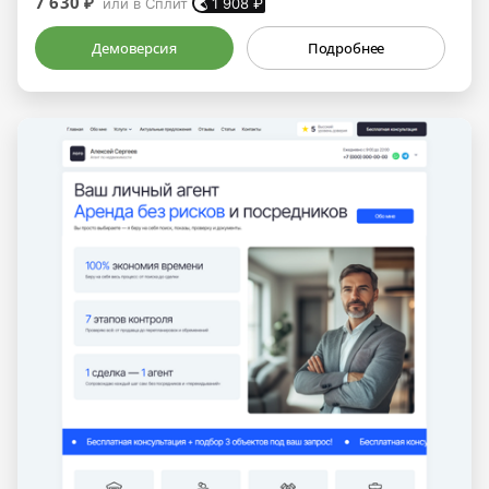
7 630 ₽
или в Сплит
1 908
₽
Демоверсия
Подробнее