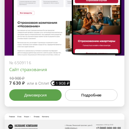
№ 6509116
Сайт страхования
10 900 ₽
7 630 ₽
или в Сплит
1 908
₽
Демоверсия
Подробнее