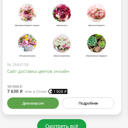
№ 2644158
Сайт доставка цветов онлайн
10 900 ₽
7 630 ₽
или в Сплит
1 908
₽
Демоверсия
Подробнее
Смотреть всё