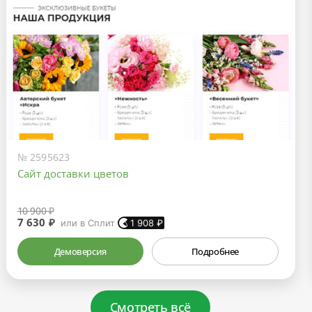
№ 2595623
Сайт доставки цветов
10 900 ₽
7 630 ₽
или в Сплит
1 908
₽
Демоверсия
Подробнее
Смотреть всё