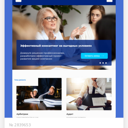
№ 2839653