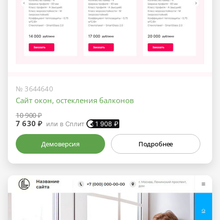
№ 3644640
Сайт окон, остекления балконов
10 900 ₽
7 630 ₽
или в Сплит
1 908
₽
Демоверсия
Подробнее