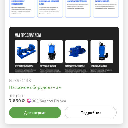
№ 6571133
Насосное оборудование
10 900 ₽
7 630 ₽
305
баллов Плюса
Демоверсия
Подробнее