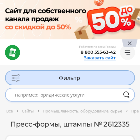
Работаем по всей России
8 800 555-63-42
Заказать сайт
Фильтр
Все
Сайты
Промышленность, оборудование, сырье
Пре
Пресс-формы, штампы № 2612335