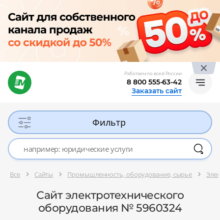
Работаем по всей России
8 800 555-63-42
Заказать сайт
Фильтр
Все
Сайты
Промышленность, оборудование, сырье
Эле
Сайт электротехнического
оборудования № 5960324