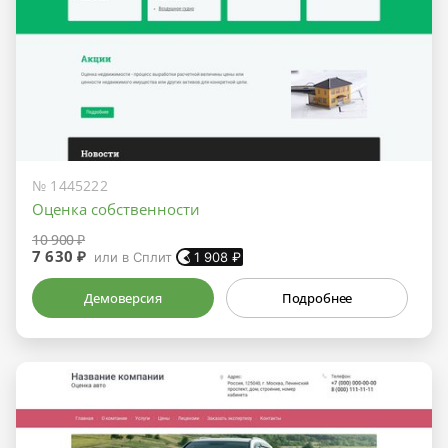
№ 1445222
Оценка собственности
10 900 ₽
7 630 ₽
или в Сплит
1 908
₽
Демоверсия
Подробнее