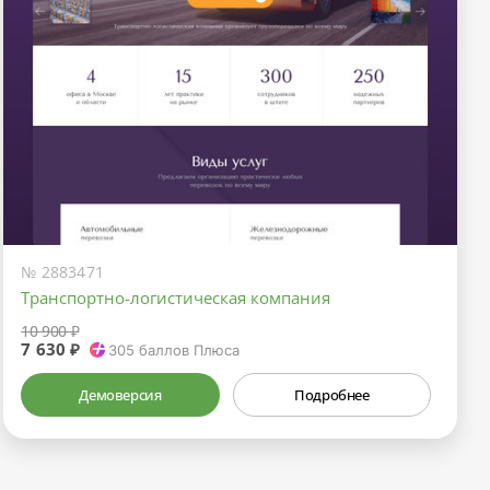
№ 2883471
Транспортно-логистическая компания
10 900 ₽
7 630 ₽
305
баллов Плюса
Демоверсия
Подробнее