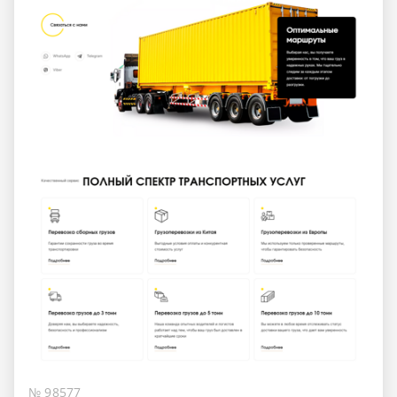
№ 98577