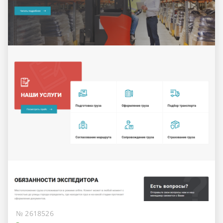
№ 2618526