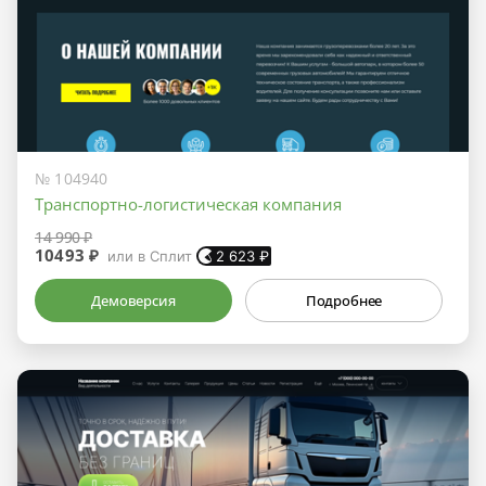
№ 104940
Транспортно-логистическая компания
14 990 ₽
10493 ₽
или в Сплит
2 623
₽
Демоверсия
Подробнее