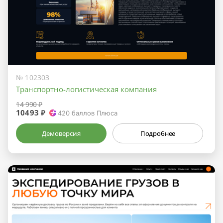
№ 102303
Транспортно-логистическая компания
14 990 ₽
10493 ₽
420
баллов Плюса
Демоверсия
Подробнее