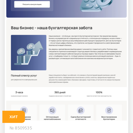
ХИТ
№ 8509535