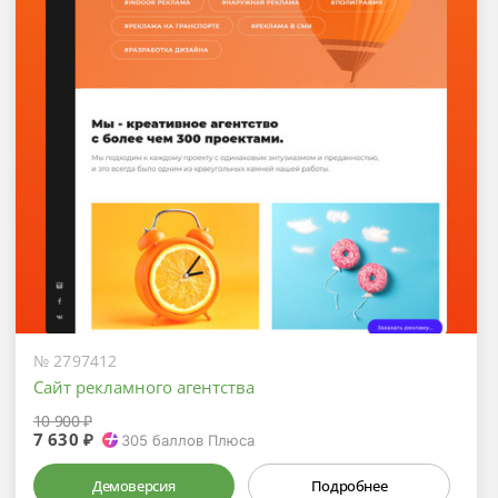
№ 2797412
Сайт рекламного агентства
10 900 ₽
7 630 ₽
305
баллов Плюса
Демоверсия
Подробнее