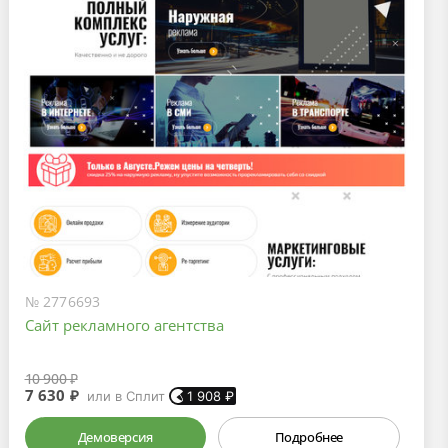
№ 2776693
Сайт рекламного агентства
10 900 ₽
7 630 ₽
или в Сплит
1 908
₽
Демоверсия
Подробнее