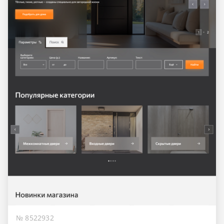
№ 8522932