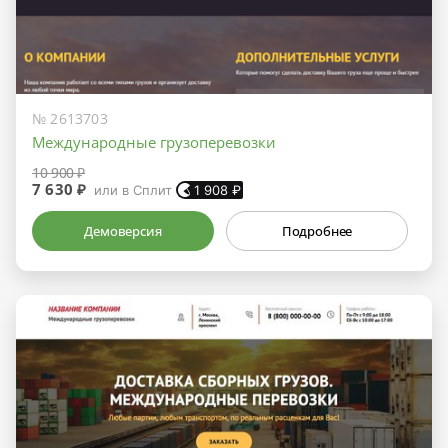
№ 2613703
Международные грузоперевозки
10 900 ₽
7 630 ₽
или в Сплит
1 908
₽
Демоверсия
Подробнее