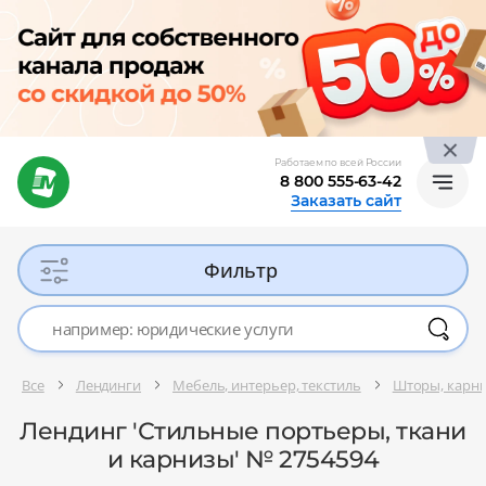
Работаем по всей России
8 800 555-63-42
Заказать сайт
Фильтр
Все
Лендинги
Мебель, интерьер, текстиль
Шторы, карни
Лендинг 'Стильные портьеры, ткани
и карнизы' № 2754594