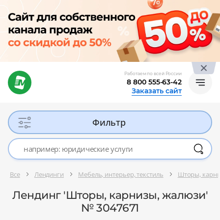
Работаем по всей России
8 800 555-63-42
Заказать сайт
Фильтр
Все
Лендинги
Мебель, интерьер, текстиль
Шторы, карни
Лендинг 'Шторы, карнизы, жалюзи'
№ 3047671