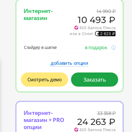
Интернет-
14 990
₽
магазин
10 493
₽
420
баллов Плюса
или в Сплит
2 623
₽
в подарок
Слайдер в шапке
добавить опции
Заказать
Смотреть демо
Интернет-
33 358
₽
магазин + PRO
24 263
₽
опции
420
баллов Плюса