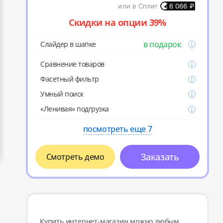
или в Сплит
6 066
₽
Скидки на опции 39%
в подарок
Слайдер в шапке
Cравнение товаров
Фасетный фильтр
Умный поиск
«Ленивая» подгрузка
посмотреть еще 7
Заказать
Смотреть демо
Купить интернет-магазин можно любым