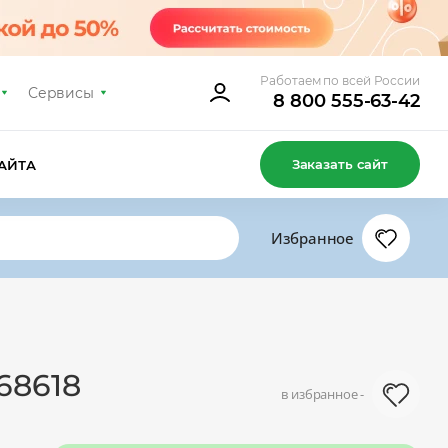
Работаем по всей России
Сервисы
8 800 555-63-42
Заказать сайт
АЙТА
Избранное
68618
в избранное -