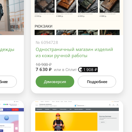
№ 6094728
одежды
Одностраничный магазин изделий
из кожи ручной работы
10 900 ₽
7 630 ₽
или в Сплит
1 908
₽
бнее
Демоверсия
Подробнее