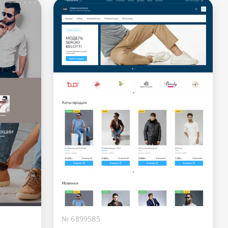
№ 6899585