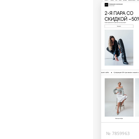
№ 7859963