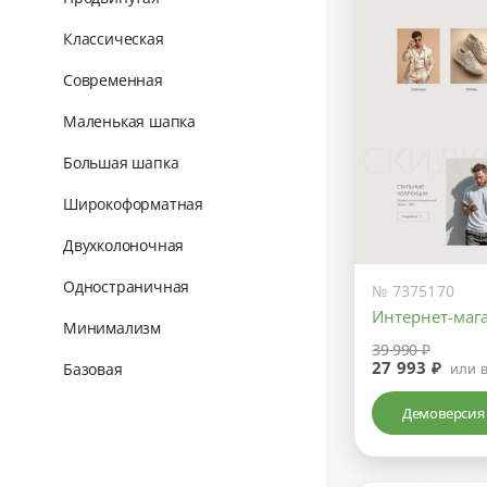
Классическая
Современная
Маленькая шапка
Большая шапка
Широкоформатная
Двухколоночная
Одностраничная
№ 7375170
Интернет-маг
Минимализм
39 990 ₽
27 993 ₽
Базовая
или 
Демоверсия