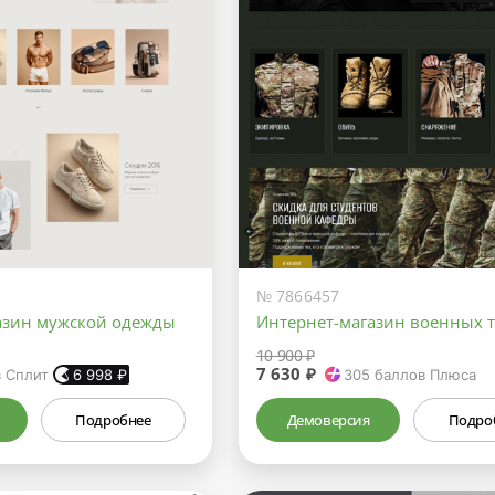
№ 7866457
азин мужской одежды
Интернет-магазин военных 
10 900 ₽
7 630 ₽
в Сплит
6 998
₽
305
баллов Плюса
Подробнее
Демоверсия
Подро