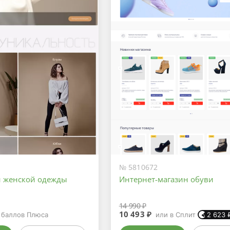
№ 5810672
 женской одежды
Интернет-магазин обуви
14 990 ₽
10 493 ₽
баллов Плюса
или в Сплит
2 623