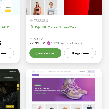
№ 7383686
тья и
Интернет-магазин одежды
39 990 ₽
27 993 ₽
₽
1 120
баллов Плюса
бнее
Демоверсия
Подробнее