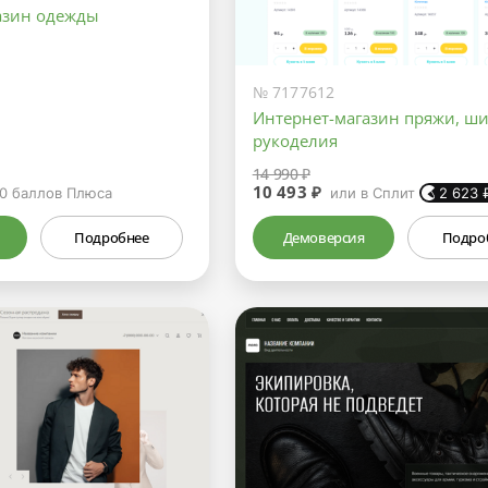
азин одежды
№ 7177612
Интернет-магазин пряжи, ши
рукоделия
14 990 ₽
10 493 ₽
0
баллов Плюса
или в Сплит
2 623
Подробнее
Демоверсия
Подро