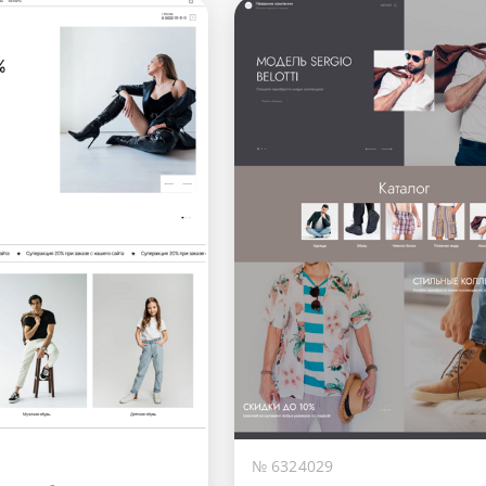
№ 6324029