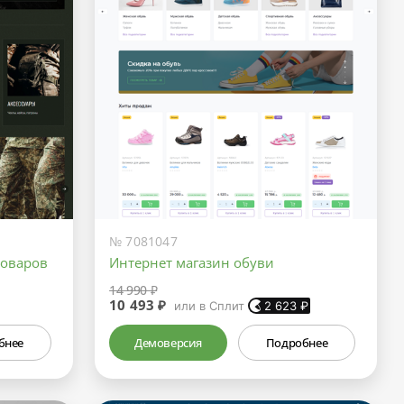
№ 7081047
товаров
Интернет магазин обуви
14 990 ₽
10 493 ₽
или в Сплит
2 623
₽
бнее
Демоверсия
Подробнее