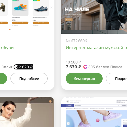
№ 6726696
а обуви
Интернет-магазин мужской 
10 900 ₽
7 630 ₽
в Сплит
2 623
₽
305
баллов Плюса
Подробнее
Демоверсия
Подро