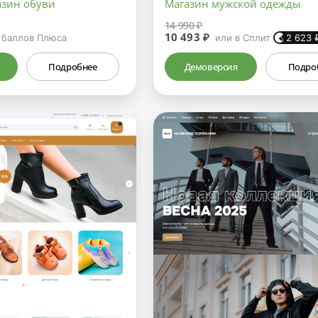
азин обуви
Магазин мужской одежды
14 990 ₽
10 493 ₽
баллов Плюса
или в Сплит
2 623
Подробнее
Демоверсия
Подро