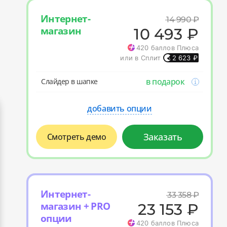
Интернет-
14 990
₽
магазин
10 493
₽
420
баллов Плюса
или в Сплит
2 623
₽
в подарок
Слайдер в шапке
добавить опции
Заказать
Смотреть демо
Интернет-
33 358
₽
магазин + PRO
23 153
₽
опции
420
баллов Плюса