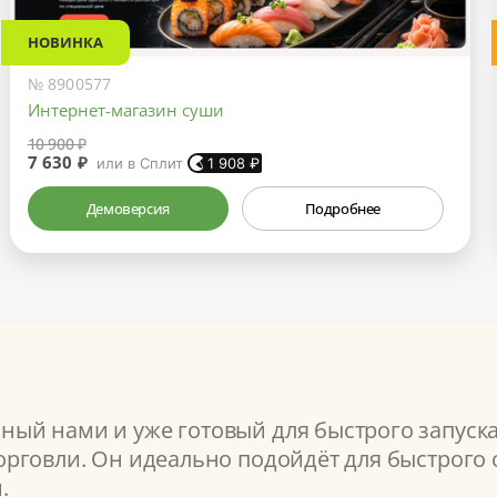
НОВИНКА
№ 8900577
Интернет-магазин суши
10 900 ₽
7 630 ₽
или в Сплит
1 908
₽
Демоверсия
Подробнее
ый нами и уже готовый для быстрого запуск
рговли. Он идеально подойдёт для быстрого с
.