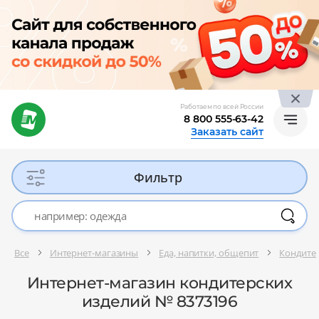
Работаем по всей России
8 800 555-63-42
Заказать сайт
Фильтр
Все
Интернет-магазины
Еда, напитки, общепит
Кондите
Интернет-магазин кондитерских
изделий № 8373196